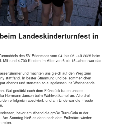
beim Landeskinderturnfest in
urnmädels des SV Erlenmoos vom 04. bis 06. Juli 2025 beim
l. Mit rund 4.700 Kindern im Alter von 6 bis 15 Jahren war das
Klassenzimmer und machten uns gleich auf den Weg zum
arty stattfand. In bester Stimmung und bei sommerlichen
spät abends und starteten so ausgelassen ins Wochenende.
n. Gut gestärkt nach dem Frühstück traten unsere
nika Herrmann-Janson beim Wahlwettkampf an. Alle drei
urden erfolgreich absolviert, und am Ende war die Freude
n.
dessen, bevor am Abend die große Turni-Gala in der
. Am Sonntag hieß es dann nach dem Frühstück wieder:
ntreten.