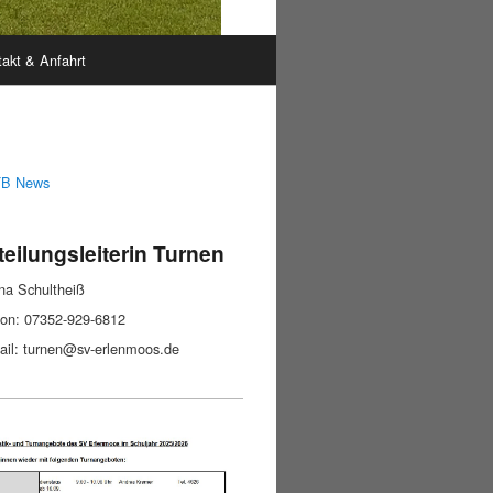
akt & Anfahrt
B News
eilungsleiterin Turnen
na Schultheiß
fon: 07352-929-6812
ail: turnen@sv-erlenmoos.de