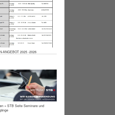
N-ANGEBOT 2025 -2026
cken = STB Seite Seminare und
rgänge