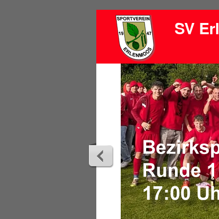
SV Er