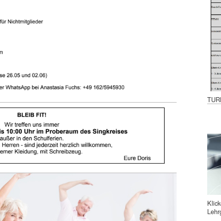
TUR
​Kli
Leh