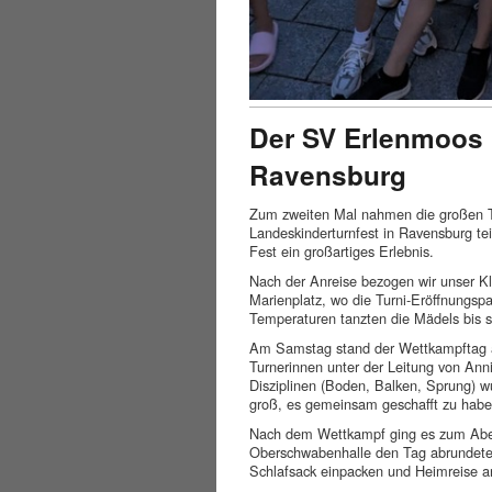
Der SV Erlenmoos 
Ravensburg
Zum zweiten Mal nahmen die großen T
Landeskinderturnfest in Ravensburg tei
Fest ein großartiges Erlebnis.
Nach der Anreise bezogen wir unser 
Marienplatz, wo die Turni-Eröffnungsp
Temperaturen tanzten die Mädels bis 
Am Samstag stand der Wettkampftag a
Turnerinnen unter der Leitung von An
Disziplinen (Boden, Balken, Sprung) w
groß, es gemeinsam geschafft zu habe
Nach dem Wettkampf ging es zum Aben
Oberschwabenhalle den Tag abrundete
Schlafsack einpacken und Heimreise a