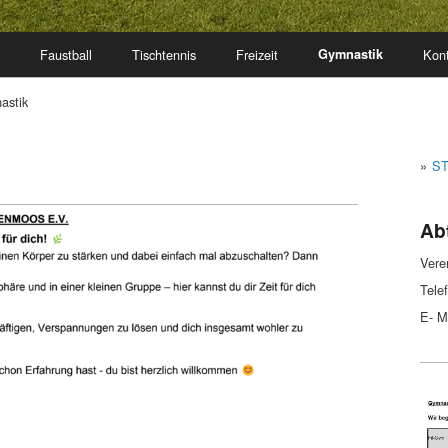
Faustball
Tischtennis
Freizeit
Gymnastik
Kont
astik
ST
Abt
Vere
Tele
E- M