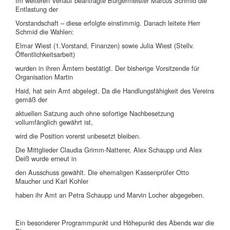
Im weiteren Verlauf beantragte Bürgermeister Marcus Schmid die
Entlastung der
Vorstandschaft – diese erfolgte einstimmig. Danach leitete Herr
Schmid die Wahlen:
Elmar Wiest (1.Vorstand, Finanzen) sowie Julia Wiest (Stellv.
Öffentlichkeitsarbeit)
wurden in ihren Ämtern bestätigt. Der bisherige Vorsitzende für
Organisation Martin
Haid, hat sein Amt abgelegt. Da die Handlungsfähigkeit des Vereins
gemäß der
aktuellen Satzung auch ohne sofortige Nachbesetzung
vollumfänglich gewährt ist,
wird die Position vorerst unbesetzt bleiben.
Die Mittglieder Claudia Grimm-Natterer, Alex Schaupp und Alex
Deiß wurde erneut in
den Ausschuss gewählt. Die ehemaligen Kassenprüfer Otto
Maucher und Karl Kohler
haben ihr Amt an Petra Schaupp und Marvin Locher abgegeben.
Ein besonderer Programmpunkt und Höhepunkt des Abends war die