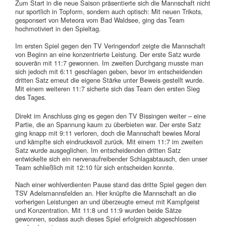
Zum Start in die neue Saison präsentierte sich die Mannschaft nicht
nur sportlich in Topform, sondern auch optisch: Mit neuen Trikots,
gesponsert von Meteora vom Bad Waldsee, ging das Team
hochmotiviert in den Spieltag.
Im ersten Spiel gegen den TV Veringendorf zeigte die Mannschaft
von Beginn an eine konzentrierte Leistung. Der erste Satz wurde
souverän mit 11:7 gewonnen. Im zweiten Durchgang musste man
sich jedoch mit 6:11 geschlagen geben, bevor im entscheidenden
dritten Satz erneut die eigene Stärke unter Beweis gestellt wurde.
Mit einem weiteren 11:7 sicherte sich das Team den ersten Sieg
des Tages.
Direkt im Anschluss ging es gegen den TV Bissingen weiter – eine
Partie, die an Spannung kaum zu überbieten war. Der erste Satz
ging knapp mit 9:11 verloren, doch die Mannschaft bewies Moral
und kämpfte sich eindrucksvoll zurück. Mit einem 11:7 im zweiten
Satz wurde ausgeglichen. Im entscheidenden dritten Satz
entwickelte sich ein nervenaufreibender Schlagabtausch, den unser
Team schließlich mit 12:10 für sich entscheiden konnte.
Nach einer wohlverdienten Pause stand das dritte Spiel gegen den
TSV Adelsmannsfelden an. Hier knüpfte die Mannschaft an die
vorherigen Leistungen an und überzeugte erneut mit Kampfgeist
und Konzentration. Mit 11:8 und 11:9 wurden beide Sätze
gewonnen, sodass auch dieses Spiel erfolgreich abgeschlossen