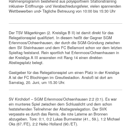
Rahmenprogramm bestehend aus polysportivem Stationstraining
inklusive• Eröffnungs- und Verabschiedungsfeier, vielen spannenden
Wettbewerben und• Tägliche Betreuung von 10:00 bis 15:30 Uhr
Der TSV Mägerkingen (2. Kreisliga B II) ist damit direkt für das
Relegationsspiel qualifiziert. In diesem heißt der Gegner SGM
Erlenmoos/Ochsenhausen, der durch die SGM-Gründung zwischen
dem SV Steinhausen und dem FC Bellamont schon vor dem letzten
Spieltag feststand. Rein sportlich hat Erlenmoos/Ochsenhausen in
der Kreisliga A III ansonsten mit Rang 14 einen direkten
Abstiegsplatz belegt.
Gastgeber für das Relegationsspiel um einen Platz in der Kreisliga
A ist der FC Blochingen im Greutlestadion. Anstoß ist dort am
Samstag, 20. Juni, um 15.30 Uhr.
SV Kirchdorf – SGM Erlenmoos/Ochsenhausen 2:2 (0:1). Es war
ein munteres Spiel zwischen dem Schlusslicht und dem schon
feststehenden Teilnehmer der Abstiegsrelegation. Der SVK
verpasste es durch das Remis, die rote Laterne an Bronnen
abzugeben. Tore: 0:1, 0:2 Lukas Burmeister (41., 59.), 1:2 Michael
Oks (67./FE), 2:2 Heiko Holland (90./ET).