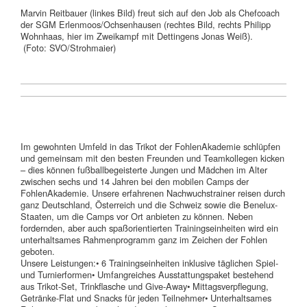
Marvin Reitbauer (linkes Bild) freut sich auf den Job als Chefcoach
der SGM Erlenmoos/Ochsenhausen (rechtes Bild, rechts Philipp
Wohnhaas, hier im Zweikampf mit Dettingens Jonas Weiß).
(Foto: SVO/Strohmaier)
Im gewohnten Umfeld in das Trikot der FohlenAkademie schlüpfen
und gemeinsam mit den besten Freunden und Teamkollegen kicken
– dies können fußballbegeisterte Jungen und Mädchen im Alter
zwischen sechs und 14 Jahren bei den mobilen Camps der
FohlenAkademie. Unsere erfahrenen Nachwuchstrainer reisen durch
ganz Deutschland, Österreich und die Schweiz sowie die Benelux-
Staaten, um die Camps vor Ort anbieten zu können. Neben
fordernden, aber auch spaßorientierten Trainingseinheiten wird ein
unterhaltsames Rahmenprogramm ganz im Zeichen der Fohlen
geboten.
Unsere Leistungen:• 6 Trainingseinheiten inklusive täglichen Spiel-
und Turnierformen• Umfangreiches Ausstattungspaket bestehend
aus Trikot-Set, Trinkflasche und Give-Away• Mittagsverpflegung,
Getränke-Flat und Snacks für jeden Teilnehmer• Unterhaltsames